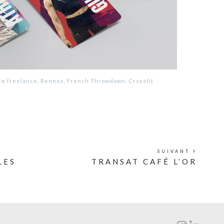
te freelance, Rennes, French Throwdown, Crossfit
SUIVANT
LES
TRANSAT CAFÉ L’OR